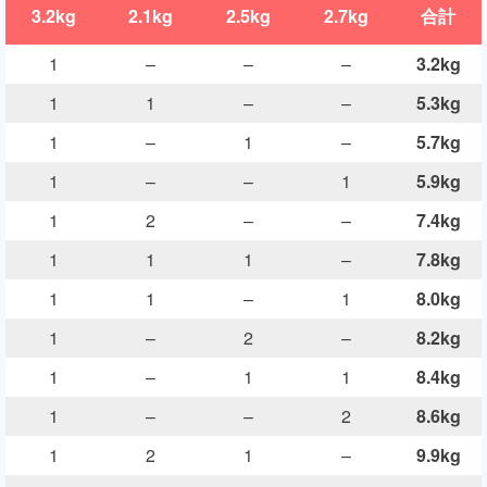
3.2kg
2.1kg
2.5kg
2.7kg
合計
1
–
–
–
3.2kg
1
1
–
–
5.3kg
1
–
1
–
5.7kg
1
–
–
1
5.9kg
1
2
–
–
7.4kg
1
1
1
–
7.8kg
1
1
–
1
8.0kg
1
–
2
–
8.2kg
1
–
1
1
8.4kg
1
–
–
2
8.6kg
1
2
1
–
9.9kg