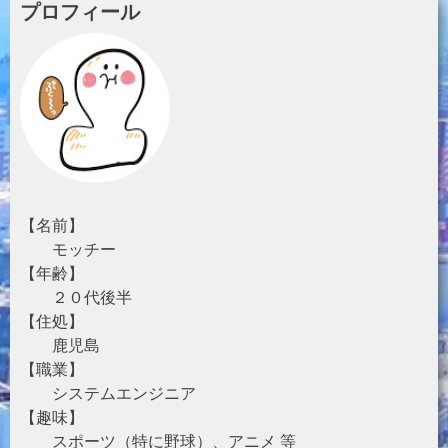
プロフィール
【名前】
モッチー
【年齢】
２０代後半
【住処】
鹿児島
【職業】
システムエンジニア
【趣味】
スポーツ（特に野球）、アニメ 等