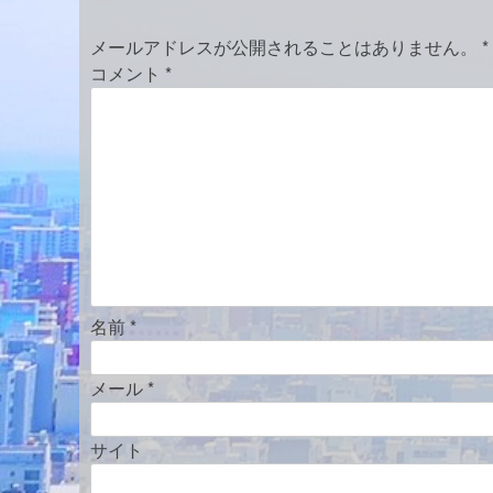
ビ
メールアドレスが公開されることはありません。
*
ゲ
コメント
*
ー
シ
ョ
ン
名前
*
メール
*
サイト