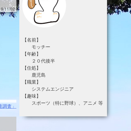
9/11/02
【名前】
モッチー
【年齢】
２０代後半
【住処】
鹿児島
【職業】
システムエンジニア
【趣味】
スポーツ（特に野球）、アニメ 等
量調査」