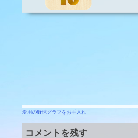
投
愛用の野球グラブをお手入れ
稿
コメントを残す
ナ