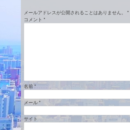
ビ
メールアドレスが公開されることはありません。
*
ゲ
コメント
*
ー
シ
ョ
ン
名前
*
メール
*
サイト