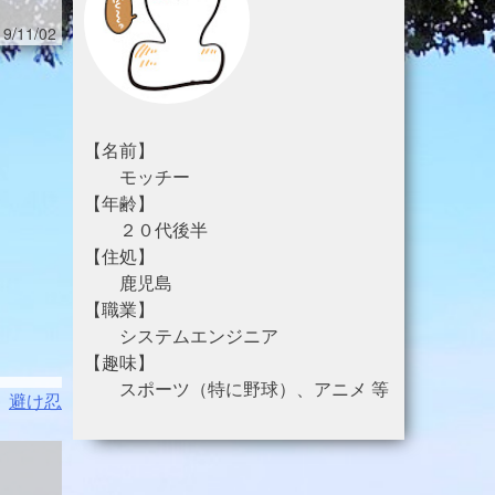
9/11/02
【名前】
モッチー
【年齢】
２０代後半
【住処】
鹿児島
【職業】
システムエンジニア
【趣味】
スポーツ（特に野球）、アニメ 等
避け忍