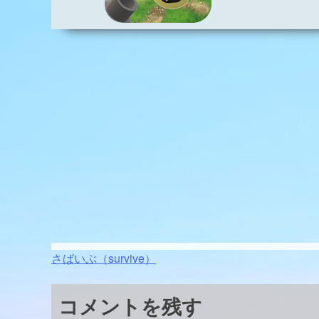
投
さばいぶ（survive）
稿
コメントを残す
ナ